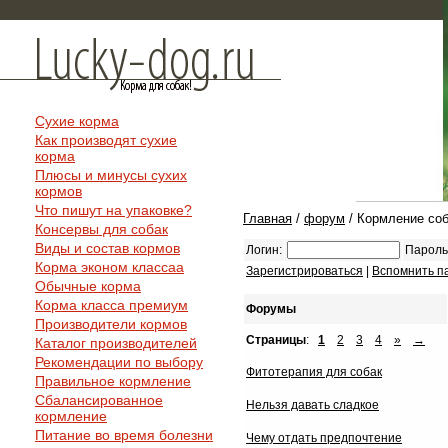
Сухие корма
Как производят сухие
корма
Плюсы и минусы сухих
кормов
Что пишут на упаковке?
Главная
/
форум
/ Кормление со
Консервы для собак
Виды и состав кормов
Логин:
Пароль
Корма эконом классаа
Зарегистрироваться
|
Вспомнить п
Обычные корма
Корма класса премиум
Форумы
Производители кормов
Страницы
:
1
2
3
4
»
→
Каталог производителей
Рекомендации по выбору
Фитотерапия для собак
Правильное кормление
Сбалансированное
Нельзя давать сладкое
кормление
Питание во время болезни
Чему отдать предпочтение