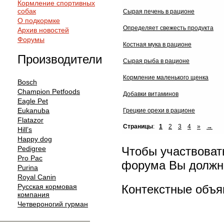
Кормление спортивных
собак
Сырая печень в рационе
О подкормке
Определяет свежесть продукта
Архив новостей
Форумы
Костная мука в рационе
Производители
Сырая рыба в рационе
Кормление маленького щенка
Bosch
Champion Petfoods
Добавки витаминов
Eagle Pet
Eukanuba
Грецкие орехи в рационе
Flatazor
Страницы
:
1
2
3
4
»
→
Hill’s
Happy dog
Чтобы участвоват
Pedigree
Pro Pac
форума Вы должны
Purina
Royal Canin
Контекстные объя
Русская кормовая
компания
Четвероногий гурман