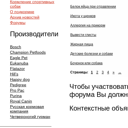
Кормление спортивных
собак
Белок яйца при отравлении
О подкормке
Икота у щенков
Архив новостей
Форумы
Аллергия на прикорм
Производители
Вывести глисты
Жирная пища
Bosch
Champion Petfoods
Детские болезни и собаки
Eagle Pet
Eukanuba
Бочонок или собака
Flatazor
Страницы
:
1
2
3
4
»
→
Hill’s
Happy dog
Чтобы участвоват
Pedigree
Pro Pac
форума Вы должны
Purina
Royal Canin
Контекстные объя
Русская кормовая
компания
Четвероногий гурман