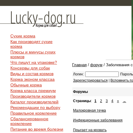
Сухие корма
Как производят сухие
корма
Плюсы и минусы сухих
кормов
Что пишут на упаковке?
Главная
/
форум
/ Заболевания с
Консервы для собак
Виды и состав кормов
Логин:
Пароль
Корма эконом классаа
Зарегистрироваться
|
Вспомнить п
Обычные корма
Корма класса премиум
Форумы
Производители кормов
Страницы
:
1
2
3
4
»
→
Каталог производителей
Рекомендации по выбору
Малокровная течка
Правильное кормление
Сбалансированное
Инфекционные заболевания
кормление
Питание во время болезни
Прыгает на кровать